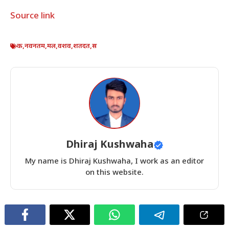
Source link
क
,
नवनतम
,
मल
,
वशव
,
शतदत
,
स
Dhiraj Kushwaha
My name is Dhiraj Kushwaha, I work as an editor
on this website.