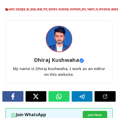
आग
,
एडरइड
,
क
,
कछ
,
कस
,
गए
,
चतवन
,
नटवरक
,
परणलय
,
बन
,
भकप
,
म
,
वनजएल
,
सक
Dhiraj Kushwaha
My name is Dhiraj Kushwaha, I work as an editor
on this website.
Join WhatsApp
Join Now