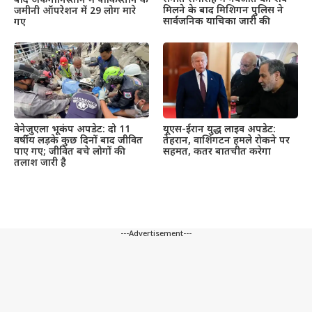
बाद अफगानिस्तान में पाकिस्तान के
मिलने के बाद मिशिगन पुलिस ने
जमीनी ऑपरेशन में 29 लोग मारे
सार्वजनिक याचिका जारी की
गए
वेनेजुएला भूकंप अपडेट: दो 11
यूएस-ईरान युद्ध लाइव अपडेट:
वर्षीय लड़के कुछ दिनों बाद जीवित
तेहरान, वाशिंगटन हमले रोकने पर
पाए गए; जीवित बचे लोगों की
सहमत, कतर बातचीत करेगा
तलाश जारी है
---Advertisement---