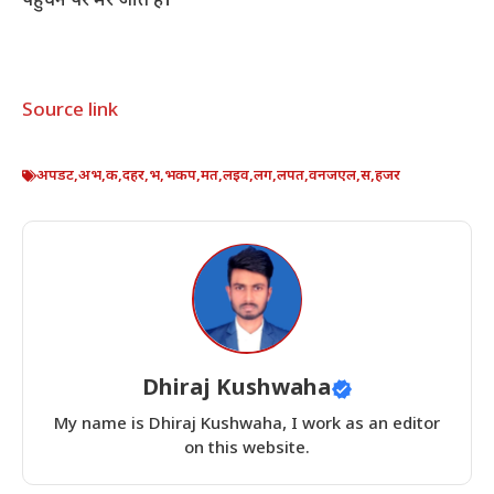
पहुंचने पर मर जाते हैं।”
Source link
अपडट
,
अभ
,
क
,
दहर
,
भ
,
भकप
,
मत
,
लइव
,
लग
,
लपत
,
वनजएल
,
स
,
हजर
Dhiraj Kushwaha
My name is Dhiraj Kushwaha, I work as an editor
on this website.