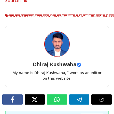
Source link
आग
,
कय
,
कलफरनय
,
कवन
,
गदम
,
धआ
,
फर
,
फल
,
बयल
,
म
,
रह
,
लग
,
वसट
,
शहर
,
स
,
ह
,
हइ
Dhiraj Kushwaha
My name is Dhiraj Kushwaha, I work as an editor
on this website.