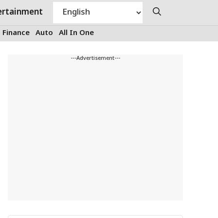
ertainment
Finance
Auto
All In One
---Advertisement---