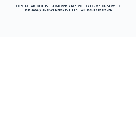
CONTACT
ABOUT
DISCLAIMER
PRIVACY POLICY
TERMS OF SERVICE
2017-2026 © JANSEWA MEDIA PVT. LTD. • ALL RIGHTS RESERVED