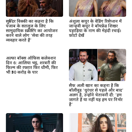
सुबिंदर विक्की का कहना है कि
अंशुला कपूर के वेडिंग रिसेप्शन में
पंजाब के सतलुज के लिए
जान्हवी कपूर ने बॉयफ्रेंड शिखर
सामुदायिक स्क्रीनिंग का आयोजन
पहाड़िया के नाम की मेहंदी रचाई।
करने वाले लोग ‘सेवा की तरह
फ़ोटो देखें
व्यवहार करते हैं’
अल्फा बॉक्स ऑफिस कलेक्शन
दिन 6: आलिया भट्ट, शरबरी की
फिल्म की रफ्तार फिर धीमी, फिर
भी ₹50 करोड़ के पार
सैफ अली खान का कहना है कि
बॉलीवुड ‘धुरंधर से पहले और बाद’
अलग है, उन्होंने चेतावनी दी: ‘हम
जागते हैं या नहीं यह हम पर निर्भर
है’