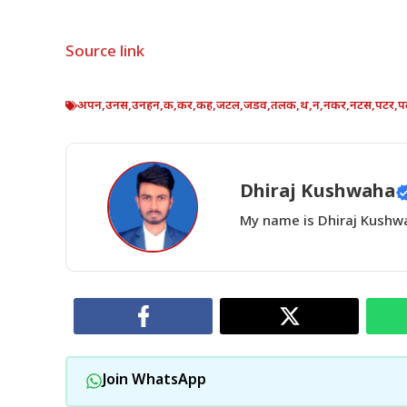
Source link
अपन
,
उनस
,
उनहन
,
क
,
कर
,
कह
,
जटल
,
जडव
,
तलक
,
थ
,
न
,
नकर
,
नटस
,
पटर
,
प
Dhiraj Kushwaha
My name is Dhiraj Kushwah
Join WhatsApp