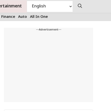
ertainment
Finance
Auto
All In One
---Advertisement---