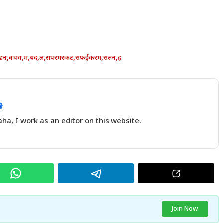
ढन
,
बचच
,
म
,
यद
,
ल
,
सपरमरकट
,
सफईकरम
,
सलन
,
ह
a, I work as an editor on this website.
Join Now