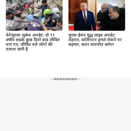
वेनेजुएला भूकंप अपडेट: दो 11
यूएस-ईरान युद्ध लाइव अपडेट:
वर्षीय लड़के कुछ दिनों बाद जीवित
तेहरान, वाशिंगटन हमले रोकने पर
पाए गए; जीवित बचे लोगों की
सहमत, कतर बातचीत करेगा
तलाश जारी है
---Advertisement---