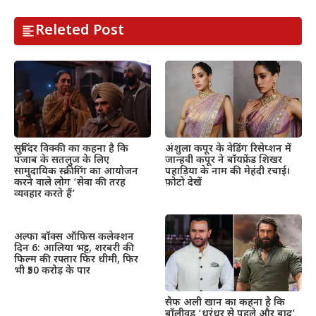
Releted Post
सुबिंदर विक्की का कहना है कि
अंशुला कपूर के वेडिंग रिसेप्शन में
पंजाब के सतलुज के लिए
जान्हवी कपूर ने बॉयफ्रेंड शिखर
सामुदायिक स्क्रीनिंग का आयोजन
पहाड़िया के नाम की मेहंदी रचाई।
करने वाले लोग ‘सेवा की तरह
फ़ोटो देखें
व्यवहार करते हैं’
अल्फा बॉक्स ऑफिस कलेक्शन
दिन 6: आलिया भट्ट, शरबरी की
फिल्म की रफ्तार फिर धीमी, फिर
भी ₹50 करोड़ के पार
सैफ अली खान का कहना है कि
बॉलीवुड ‘धुरंधर से पहले और बाद’