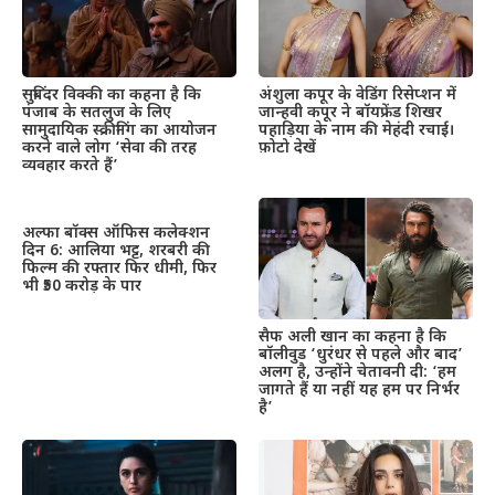
सुबिंदर विक्की का कहना है कि
अंशुला कपूर के वेडिंग रिसेप्शन में
पंजाब के सतलुज के लिए
जान्हवी कपूर ने बॉयफ्रेंड शिखर
सामुदायिक स्क्रीनिंग का आयोजन
पहाड़िया के नाम की मेहंदी रचाई।
करने वाले लोग ‘सेवा की तरह
फ़ोटो देखें
व्यवहार करते हैं’
अल्फा बॉक्स ऑफिस कलेक्शन
दिन 6: आलिया भट्ट, शरबरी की
फिल्म की रफ्तार फिर धीमी, फिर
भी ₹50 करोड़ के पार
सैफ अली खान का कहना है कि
बॉलीवुड ‘धुरंधर से पहले और बाद’
अलग है, उन्होंने चेतावनी दी: ‘हम
जागते हैं या नहीं यह हम पर निर्भर
है’