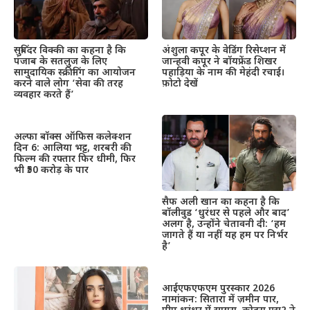
सुबिंदर विक्की का कहना है कि
अंशुला कपूर के वेडिंग रिसेप्शन में
पंजाब के सतलुज के लिए
जान्हवी कपूर ने बॉयफ्रेंड शिखर
सामुदायिक स्क्रीनिंग का आयोजन
पहाड़िया के नाम की मेहंदी रचाई।
करने वाले लोग ‘सेवा की तरह
फ़ोटो देखें
व्यवहार करते हैं’
अल्फा बॉक्स ऑफिस कलेक्शन
दिन 6: आलिया भट्ट, शरबरी की
फिल्म की रफ्तार फिर धीमी, फिर
भी ₹50 करोड़ के पार
सैफ अली खान का कहना है कि
बॉलीवुड ‘धुरंधर से पहले और बाद’
अलग है, उन्होंने चेतावनी दी: ‘हम
जागते हैं या नहीं यह हम पर निर्भर
है’
आईएफएफएम पुरस्कार 2026
नामांकन: सितारा में ज़मीन पार,