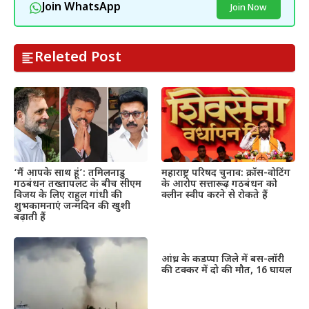
Join WhatsApp
Join Now
Releted Post
महाराष्ट्र परिषद चुनाव: क्रॉस-वोटिंग
‘मैं आपके साथ हूं’: तमिलनाडु
के आरोप सत्तारूढ़ गठबंधन को
गठबंधन तख्तापलट के बीच सीएम
क्लीन स्वीप करने से रोकते हैं
विजय के लिए राहुल गांधी की
शुभकामनाएं जन्मदिन की खुशी
बढ़ाती हैं
आंध्र के कडप्पा जिले में बस-लॉरी
की टक्कर में दो की मौत, 16 घायल