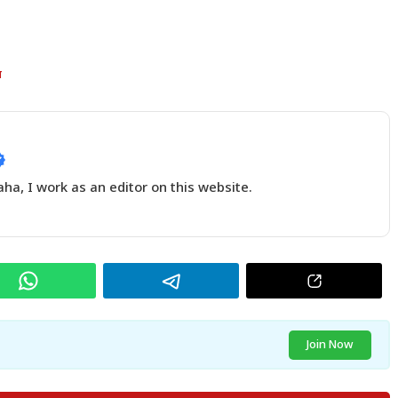
य
a, I work as an editor on this website.
Join Now