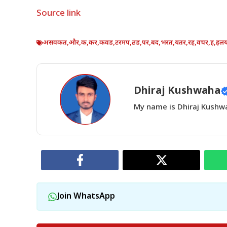
Source link
असवकत
,
और
,
क
,
कर
,
कवड
,
टरमप
,
ठड
,
पर
,
बद
,
भरत
,
यतर
,
रह
,
वचर
,
ह
,
हल
Dhiraj Kushwaha
My name is Dhiraj Kushwah
Join WhatsApp