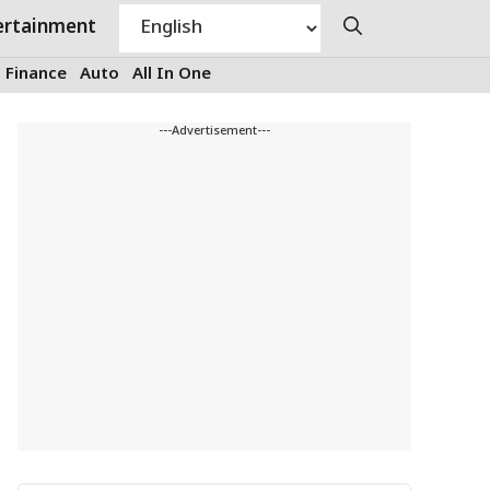
ertainment
Finance
Auto
All In One
---Advertisement---