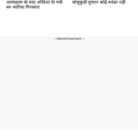
आत्महत्या के बाद ओडिशा के मंत्री
थोथुकुडी तूफान कोई बवंडर नहीं
का भतीजा गिरफ्तार
---Advertisement---