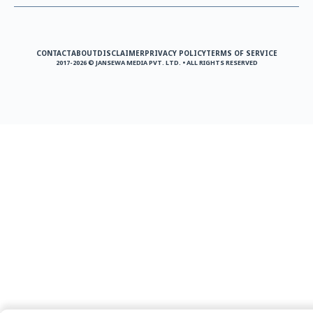
CONTACT
ABOUT
DISCLAIMER
PRIVACY POLICY
TERMS OF SERVICE
2017-2026 © JANSEWA MEDIA PVT. LTD. • ALL RIGHTS RESERVED