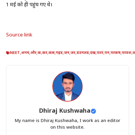
1 मई को ही पहुंच गए थे।
Source link
NEET
,
अनय
,
और
,
क
,
कर
,
कस
,
गइड
,
जन
,
जर
,
डउनलड
,
दख
,
पतर
,
पन
,
परकष
,
परवश
,
व
Dhiraj Kushwaha
My name is Dhiraj Kushwaha, I work as an editor
on this website.