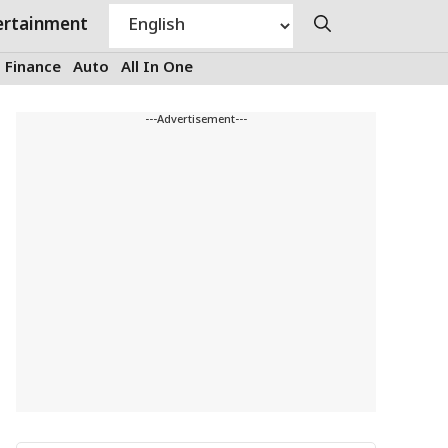
ertainment
Finance
Auto
All In One
---Advertisement---