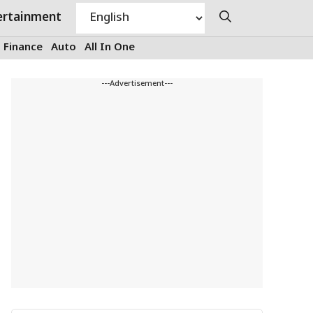
ertainment
Finance
Auto
All In One
---Advertisement---