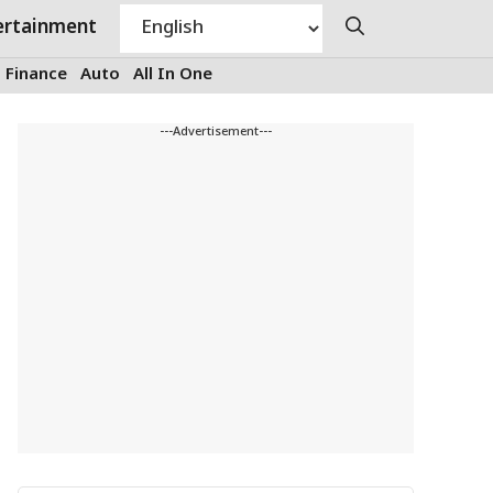
ertainment
Finance
Auto
All In One
---Advertisement---