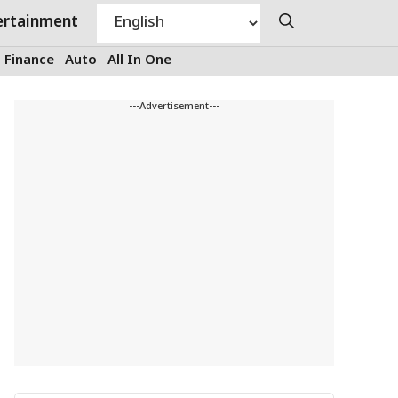
ertainment
Finance
Auto
All In One
---Advertisement---