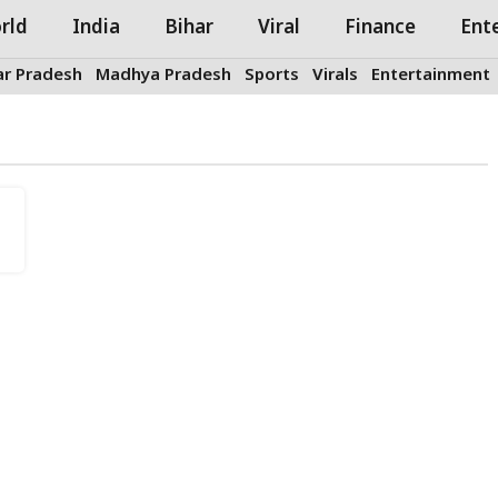
rld
India
Bihar
Viral
Finance
Ent
ar Pradesh
Madhya Pradesh
Sports
Virals
Entertainment