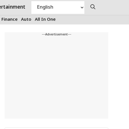
ertainment
Finance
Auto
All In One
---Advertisement---