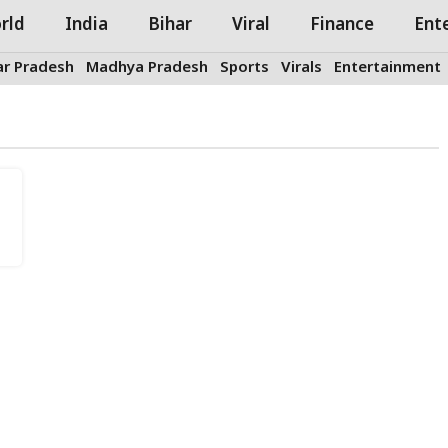
rld
India
Bihar
Viral
Finance
Ent
ar Pradesh
Madhya Pradesh
Sports
Virals
Entertainment