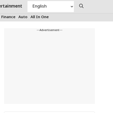
ertainment
Finance
Auto
All In One
---Advertisement---