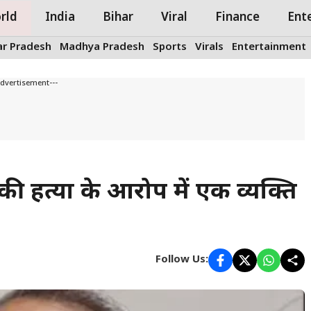
rld
India
Bihar
Viral
Finance
Ent
ar Pradesh
Madhya Pradesh
Sports
Virals
Entertainment
Advertisement---
 हत्या के आरोप में एक व्यक्ति
Follow Us: