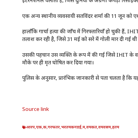
इंटरनेशनल चलाती हैं, जिसे दुनिया के अग्रणी कपड़ा रिसाइक्लर
एक अन्य स्थानीय व्यवसायी सतविंदर शर्मा की 11 जून को एबॉ
हालाँकि गार्चा हत्या की जाँच में गिरफ्तारियाँ हो चुकी हैं,
तलाश कर रही है, जिसे 31 मई को सरे में गोली मार दी गई थी
उसकी पहचान उस व्यक्ति के रूप में की गई जिसे IHIT के वा
मौके पर ही मृत घोषित कर दिया गया।
पुलिस के अनुसार, प्रारंभिक जानकारी से पता चलता है कि यह
Source link
आरप
,
एक
,
क
,
गरफतर
,
भरतयकनडई
,
म
,
वयकत
,
वयवसय
,
हतय