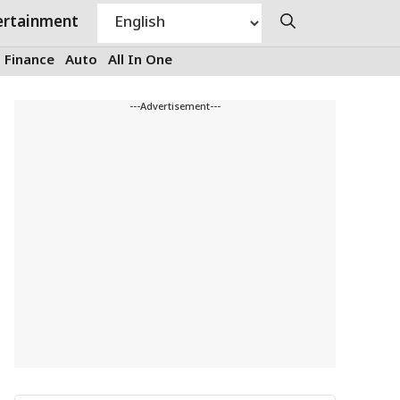
ertainment
Finance
Auto
All In One
---Advertisement---