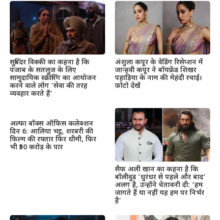
सुबिंदर विक्की का कहना है कि
अंशुला कपूर के वेडिंग रिसेप्शन में
पंजाब के सतलुज के लिए
जान्हवी कपूर ने बॉयफ्रेंड शिखर
सामुदायिक स्क्रीनिंग का आयोजन
पहाड़िया के नाम की मेहंदी रचाई।
करने वाले लोग ‘सेवा की तरह
फ़ोटो देखें
व्यवहार करते हैं’
अल्फा बॉक्स ऑफिस कलेक्शन
दिन 6: आलिया भट्ट, शरबरी की
फिल्म की रफ्तार फिर धीमी, फिर
भी ₹50 करोड़ के पार
सैफ अली खान का कहना है कि
बॉलीवुड ‘धुरंधर से पहले और बाद’
अलग है, उन्होंने चेतावनी दी: ‘हम
जागते हैं या नहीं यह हम पर निर्भर
है’