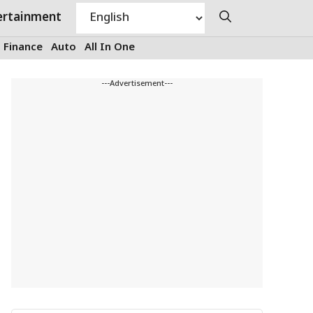
ertainment
Finance
Auto
All In One
---Advertisement---